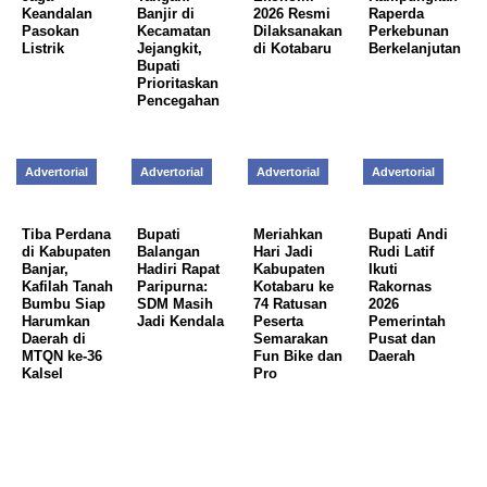
Keandalan
Banjir di
2026 Resmi
Raperda
Pasokan
Kecamatan
Dilaksanakan
Perkebunan
Listrik
Jejangkit,
di Kotabaru
Berkelanjutan
Bupati
Prioritaskan
Pencegahan
Advertorial
Advertorial
Advertorial
Advertorial
Tiba Perdana
Bupati
Meriahkan
Bupati Andi
di Kabupaten
Balangan
Hari Jadi
Rudi Latif
Banjar,
Hadiri Rapat
Kabupaten
Ikuti
Kafilah Tanah
Paripurna:
Kotabaru ke
Rakornas
Bumbu Siap
SDM Masih
74 Ratusan
2026
Harumkan
Jadi Kendala
Peserta
Pemerintah
Daerah di
Semarakan
Pusat dan
MTQN ke-36
Fun Bike dan
Daerah
Kalsel
Pro