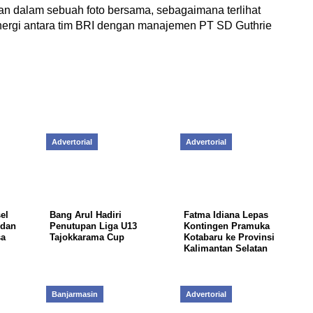
n dalam sebuah foto bersama, sebagaimana terlihat
rgi antara tim BRI dengan manajemen PT SD Guthrie
Advertorial
Advertorial
el
Bang Arul Hadiri
Fatma Idiana Lepas
 dan
Penutupan Liga U13
Kontingen Pramuka
sa
Tajokkarama Cup
Kotabaru ke Provinsi
Kalimantan Selatan
Banjarmasin
Advertorial