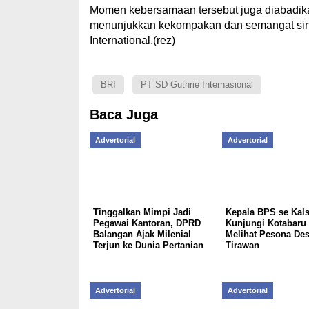
Momen kebersamaan tersebut juga diabadika
menunjukkan kekompakan dan semangat sine
International.(rez)
BRI
PT SD Guthrie Internasional
Baca Juga
Advertorial
Advertorial
Tinggalkan Mimpi Jadi
Kepala BPS se Kals
Pegawai Kantoran, DPRD
Kunjungi Kotabaru
Balangan Ajak Milenial
Melihat Pesona De
Terjun ke Dunia Pertanian
Tirawan
Advertorial
Advertorial