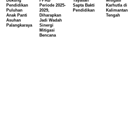
Dukung
FPRB
Yayasan
Mitigasi
Pendidikan
Periode 2025-
Sapta Bakti
Karhutla di
Puluhan
2029,
Pendidikan
Kalimantan
Anak Panti
Diharapkan
Tengah
Asuhan
Jadi Wadah
Palangkaraya
Sinergi
Mitigasi
Bencana