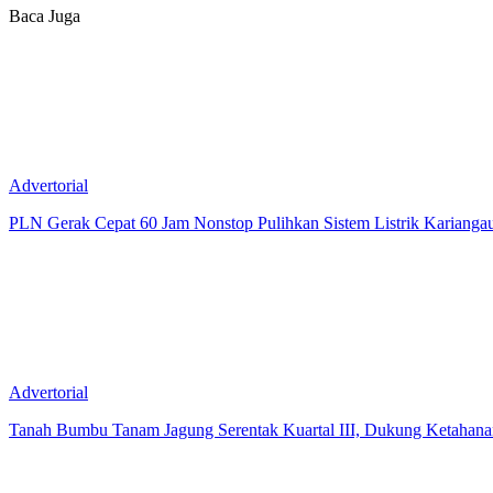
Baca Juga
Advertorial
PLN Gerak Cepat 60 Jam Nonstop Pulihkan Sistem Listrik Karianga
Advertorial
Tanah Bumbu Tanam Jagung Serentak Kuartal III, Dukung Ketahana