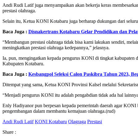
Andi Rudi Latif juga menyampaikan akan bekerja keras membesarka
prestasi olahraga.
Selain itu, Ketua KONI Kotabaru juga berharap dukungan dari seluru
Baca Juga :
Disnakertrans Kotabaru Gelar Pendidikan dan Pela
“Membangun prestasi olahraga tidak bisa kami lakukan sendiri, melai
meningkatkan prestasi olahraga kedepannya,” jelasnya.
Ia, pun, mengingatkan kepada pengurus KONI di tingkat kabupaten d
Kabupaten Kotabaru.
Baca Juga :
Kesbangpol Seleksi Calon Paskibra Tahun 2023, Be
Ditempat yang sama, Ketua KONI Provinsi Kalsel melalui Sekreta
“Menjadi pengurus KONI itu adalah pengabdian tidak ada hal lainny
Enly Hadiyanor pun berpesan kepada pemerintah daerah agar KONI b
pengembangan dalam membantu kemajuan olahraga.(rud)
Andi Rudi Latif
KONI Kotabaru
Olagraga
Prestasi
Share :