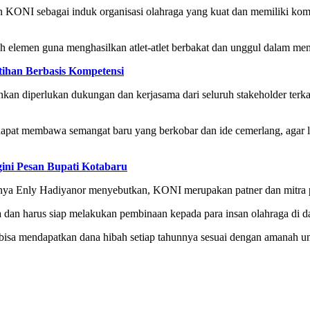
n KONI sebagai induk organisasi olahraga yang kuat dan memiliki k
h elemen guna menghasilkan atlet-atlet berbakat dan unggul dalam meni
tihan Berbasis Kompetensi
nkan diperlukan dukungan dan kerjasama dari seluruh stakeholder terka
apat membawa semangat baru yang berkobar dan ide cemerlang, agar le
gini Pesan Bupati Kotabaru
risnya Enly Hadiyanor menyebutkan, KONI merupakan patner dan mitr
a dan harus siap melakukan pembinaan kepada para insan olahraga di 
isa mendapatkan dana hibah setiap tahunnya sesuai dengan amanah u