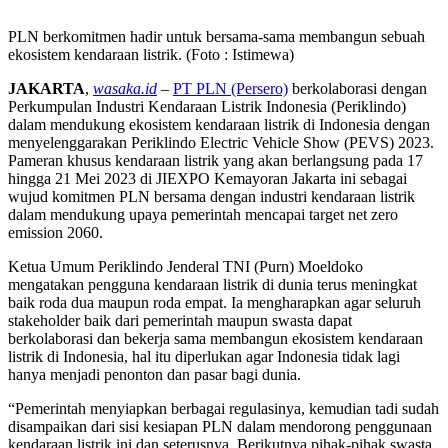
PLN berkomitmen hadir untuk bersama-sama membangun sebuah
ekosistem kendaraan listrik. (Foto : Istimewa)
JAKARTA
,
wasaka.id
–
PT PLN (Persero)
berkolaborasi dengan
Perkumpulan Industri Kendaraan Listrik Indonesia (Periklindo)
dalam mendukung ekosistem kendaraan listrik di Indonesia dengan
menyelenggarakan Periklindo Electric Vehicle Show (PEVS) 2023.
Pameran khusus kendaraan listrik yang akan berlangsung pada 17
hingga 21 Mei 2023 di JIEXPO Kemayoran Jakarta ini sebagai
wujud komitmen PLN bersama dengan industri kendaraan listrik
dalam mendukung upaya pemerintah mencapai target net zero
emission 2060.
Ketua Umum Periklindo Jenderal TNI (Purn) Moeldoko
mengatakan pengguna kendaraan listrik di dunia terus meningkat
baik roda dua maupun roda empat. Ia mengharapkan agar seluruh
stakeholder baik dari pemerintah maupun swasta dapat
berkolaborasi dan bekerja sama membangun ekosistem kendaraan
listrik di Indonesia, hal itu diperlukan agar Indonesia tidak lagi
hanya menjadi penonton dan pasar bagi dunia.
“Pemerintah menyiapkan berbagai regulasinya, kemudian tadi sudah
disampaikan dari sisi kesiapan PLN dalam mendorong penggunaan
kendaraan listrik ini dan seterusnya. Berikutnya pihak-pihak swasta