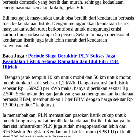
berbasis domestik yang bersih dan murah, sehingga kedaulatan
energi nasional semakin kokoh,” jelas Edi.
Edi mengajak masyarakat untuk bisa beralih dari kendaraan berbasis
fosil ke kendaraan listrik. Dengan menggunakan kendaraan listrik
masyarakat sudah turut berkontribusi untuk mengurangi emisi
karbon transportasi sampai 56 persen. Selain itu biaya operasional
kendaraan listrik juga jauh lebih murah dari kendaraan
konvensional.
Baca Juga :
Periode Siaga Berakhir, PLN Sukses Jaga
Keandalan Listrik Selama Ramadan dan Idul Fitri 1444
Hijriah
“Dengan jarak tempuh 10 km untuk mobil dan 50 km untuk motor,
membutuhkan listrik sebesar 1,2 kWh. Dengan asumsi tarif listrik
sebesar Rp 1.699,53 per kWh maka, hanya diperlukan sekitar Rp
2.500. Sedangkan dengan jarak yang sama menggunakan kendaraan
berbasis BBM, membutuhkan 1 liter BBM dengan harga sekitar Rp
13.000 per liter,” lanjutnya.
Ia menambahkan, PLN memastikan pasokan listrik cukup untuk
mendukung masyarakat beralih ke kendaraan listrik. Tak hanya itu,
dari sisi infrastruktur PLN juga sudah mengoperasikan lebih dari
616 Stasiun Pengisian Kendaraan Listrik Umum (SPKLU) di lebih