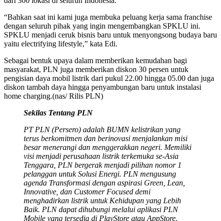
dari 300 lokasi di seluruh Indonesia.
“Bahkan saat ini kami juga membuka peluang kerja sama franchise
dengan seluruh pihak yang ingin mengembangkan SPKLU ini.
SPKLU menjadi ceruk bisnis baru untuk menyongsong budaya baru
yaitu electrifying lifestyle,” kata Edi.
Sebagai bentuk upaya dalam memberikan kemudahan bagi
masyarakat, PLN juga memberikan diskon 30 persen untuk
pengisian daya mobil listrik dari pukul 22.00 hingga 05.00 dan juga
diskon tambah daya hingga penyambungan baru untuk instalasi
home charging.(nas/ Rilis PLN)
Sekilas Tentang PLN
PT PLN (Persero) adalah BUMN kelistrikan yang
terus berkomitmen dan berinovasi menjalankan misi
besar menerangi dan menggerakkan negeri. Memiliki
visi menjadi perusahaan listrik terkemuka se-Asia
Tenggara, PLN bergerak menjadi pilihan nomor 1
pelanggan untuk Solusi Energi. PLN mengusung
agenda Transformasi dengan aspirasi Green, Lean,
Innovative, dan Customer Focused demi
menghadirkan listrik untuk Kehidupan yang Lebih
Baik. PLN dapat dihubungi melalui aplikasi PLN
Mobile yang tersedia di PlayStore atau AppStore.