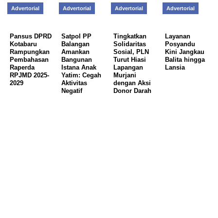
Advertorial
Advertorial
Advertorial
Advertorial
Pansus DPRD
Satpol PP
Tingkatkan
Layanan
Kotabaru
Balangan
Solidaritas
Posyandu
Rampungkan
Amankan
Sosial, PLN
Kini Jangkau
Pembahasan
Bangunan
Turut Hiasi
Balita hingga
Raperda
Istana Anak
Lapangan
Lansia
RPJMD 2025-
Yatim: Cegah
Murjani
2029
Aktivitas
dengan Aksi
Negatif
Donor Darah