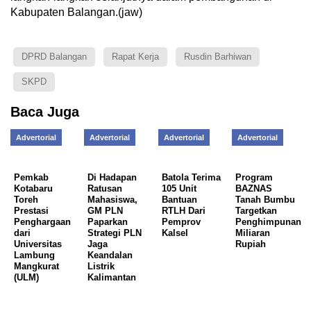
Kabupaten Balangan.(jaw)
DPRD Balangan
Rapat Kerja
Rusdin Barhiwan
SKPD
Baca Juga
Advertorial
Advertorial
Advertorial
Advertorial
Pemkab
Di Hadapan
Batola Terima
Program
Kotabaru
Ratusan
105 Unit
BAZNAS
Toreh
Mahasiswa,
Bantuan
Tanah Bumbu
Prestasi
GM PLN
RTLH Dari
Targetkan
Penghargaan
Paparkan
Pemprov
Penghimpunan
dari
Strategi PLN
Kalsel
Miliaran
Universitas
Jaga
Rupiah
Lambung
Keandalan
Mangkurat
Listrik
(ULM)
Kalimantan