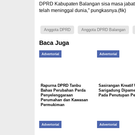
DPRD Kabupaten Balangan sisa masa jabata
telah meninggal dunia,” pungkasnya.(fik)
Anggota DPRD
Anggota DPRD Balangan
Baca Juga
Advertorial
Advertorial
Rapurna DPRD Tanbu
Sasirangan Kreatif
Bahas Perubahan Perda
Sarigadung Dipame
Penyelenggaraan
Pada Penutupan Pe
Perumahan dan Kawasan
Permukiman
Advertorial
Advertorial