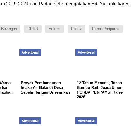
n 2019-2024 dari Partai PDIP mengatakan Edi Yulianto karen
Balangan
DPRD
Hukum
Politik
Rapat Paripurna
Advertorial
Advertorial
 Warga
Proyek Pembangunan
12 Tahun Menanti, Tanah
rkan
Intake Air Baku di Desa
Bumbu Raih Juara Umum
latihan
Sebelimbingan Diresmikan
PORDA PERPAMSI Kalsel
2026
Advertorial
Advertorial