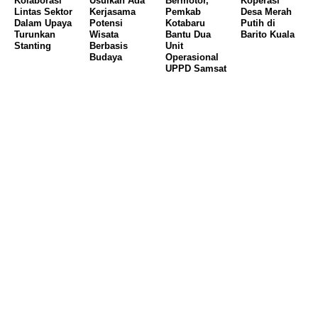
Kolaborasi
Usulkan Ada
Bermotor,
Koperasi
Lintas Sektor
Kerjasama
Pemkab
Desa Merah
Dalam Upaya
Potensi
Kotabaru
Putih di
Turunkan
Wisata
Bantu Dua
Barito Kuala
Stanting
Berbasis
Unit
Budaya
Operasional
UPPD Samsat