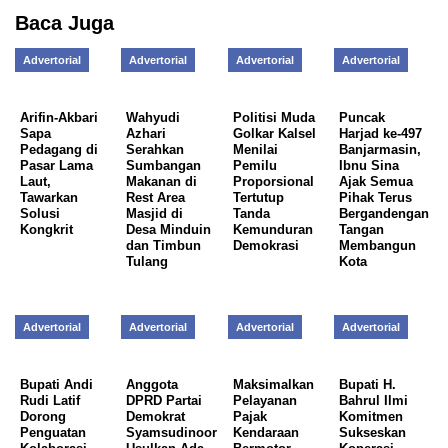
Baca Juga
Advertorial
Advertorial
Advertorial
Advertorial
Arifin-Akbari
Wahyudi
Politisi Muda
Puncak
Sapa
Azhari
Golkar Kalsel
Harjad ke-497
Pedagang di
Serahkan
Menilai
Banjarmasin,
Pasar Lama
Sumbangan
Pemilu
Ibnu Sina
Laut,
Makanan di
Proporsional
Ajak Semua
Tawarkan
Rest Area
Tertutup
Pihak Terus
Solusi
Masjid di
Tanda
Bergandengan
Kongkrit
Desa Minduin
Kemunduran
Tangan
dan Timbun
Demokrasi
Membangun
Tulang
Kota
Advertorial
Advertorial
Advertorial
Advertorial
Bupati Andi
Anggota
Maksimalkan
Bupati H.
Rudi Latif
DPRD Partai
Pelayanan
Bahrul Ilmi
Dorong
Demokrat
Pajak
Komitmen
Penguatan
Syamsudinoor
Kendaraan
Sukseskan