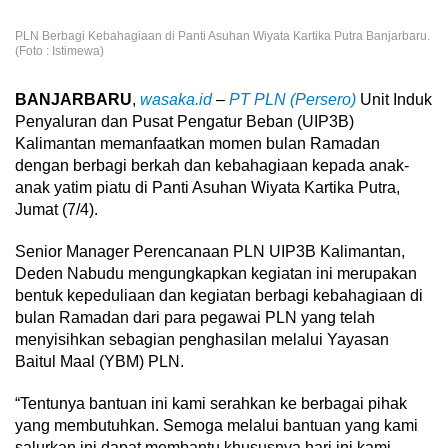
PLN Berbagi Kebahagiaan di Panti Asuhan Wiyata Kartika Putra Banjarbaru.
(Foto : Istimewa)
BANJARBARU
,
wasaka.id
–
PT PLN (Persero)
Unit Induk
Penyaluran dan Pusat Pengatur Beban (UIP3B)
Kalimantan memanfaatkan momen bulan Ramadan
dengan berbagi berkah dan kebahagiaan kepada anak-
anak yatim piatu di Panti Asuhan Wiyata Kartika Putra,
Jumat (7/4).
Senior Manager Perencanaan PLN UIP3B Kalimantan,
Deden Nabudu mengungkapkan kegiatan ini merupakan
bentuk kepeduliaan dan kegiatan berbagi kebahagiaan di
bulan Ramadan dari para pegawai PLN yang telah
menyisihkan sebagian penghasilan melalui Yayasan
Baitul Maal (YBM) PLN.
“Tentunya bantuan ini kami serahkan ke berbagai pihak
yang membutuhkan. Semoga melalui bantuan yang kami
salurkan ini dapat membantu khususnya hari ini kami