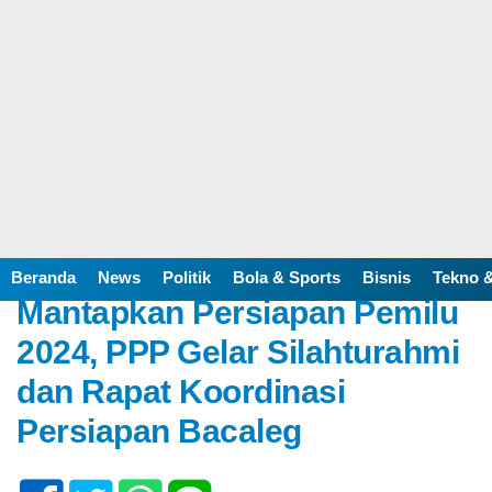
Home /
Advertorial
/
DPRD Balangan
Rabu, 19 April 2023 - 14:12 WIB
Beranda
News
Politik
Bola & Sports
Bisnis
Tekno &
Mantapkan Persiapan Pemilu
2024, PPP Gelar Silahturahmi
dan Rapat Koordinasi
Persiapan Bacaleg