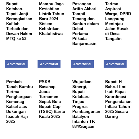
Bupati
Mampu Jaga
Pasangan
Terima
Kotabaru
Kestabilan
Arifin Akbari
Aspirasi
Tepati Janji
Listrik Tahun
Tampil
Warga, DPRD
Berangkatkan
Baru 2024
Tenang dan
Langsung
Kafilah
Sistem
Santun dalam
Meninjau
Terbaik dan
Kelistrikan
Debat
Jalan Rusak
Dewan Hakim
Khatulistiwa
Pertama
di Desa
MTQ ke 53
Pilkada
Tangalin
Banjarmasin
Advertorial
Advertorial
Advertorial
Advertorial
Pemkab
PSKB
Wujudkan
Bupati H
Tanah Bumbu
Basahap
Sinergi,
Bahrul Ilmi
Terima
Juara
Bupati
Ikuti Rapat
Penghargaan
Turnamen
Kotabaru
Koordinasi
Kemenag
Sepak Bola
Tinjau
Pengendalian
Kalsel atas
Bupati Cup
Progres
Inflasi Tahun
Dukungan
(TSBC) Barito
Pembangunan
2025 Secara
Ibadah Haji
Kuala 2025
Batalyon
Daring
2025
Infanteri TP.
884/Saijaan