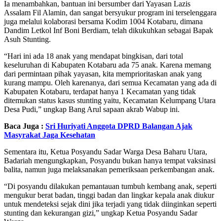
Ia menambahkan, bantuan ini bersumber dari Yayasan Lazis
Assalam Fil Alamin, dan sangat bersyukur program ini terselenggara
juga melalui kolaborasi bersama Kodim 1004 Kotabaru, dimana
Dandim Letkol Inf Boni Berdiam, telah dikukuhkan sebagai Bapak
Asuh Stunting.
“Hari ini ada 18 anak yang mendapat bingkisan, dari total
keseluruhan di Kabupaten Kotabaru ada 75 anak. Karena memang
dari permintaan pihak yayasan, kita memprioritaskan anak yang
kurang mampu. Oleh karenanya, dari semua Kecamatan yang ada di
Kabupaten Kotabaru, terdapat hanya 1 Kecamatan yang tidak
ditemukan status kasus stunting yaitu, Kecamatan Kelumpang Utara
Desa Pudi,” ungkap Bang Arul sapaan akrab Wabup ini.
Baca Juga :
Sri Huriyati Anggota DPRD Balangan Ajak
Masyrakat Jaga Kesehatan
Sementara itu, Ketua Posyandu Sadar Warga Desa Baharu Utara,
Badariah mengungkapkan, Posyandu bukan hanya tempat vaksinasi
balita, namun juga melaksanakan pemeriksaan perkembangan anak.
“Di posyandu dilakukan pemantauan tumbuh kembang anak, seperti
mengukur berat badan, tinggi badan dan lingkar kepala anak diukur
untuk mendeteksi sejak dini jika terjadi yang tidak diinginkan seperti
stunting dan kekurangan gizi,” ungkap Ketua Posyandu Sadar