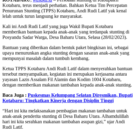
Kotabaru, terus menjadi perhatian. Bahkan Ketua Tim Percepatan
Penurunan Stunting (TPPS) Kotabaru, Andi Rudi Latif yak kenal
lelah untuk turun langsung ke masyarakat.
Kali ini Andi Rudi Latif yang juga Wakil Bupati Kotabaru
memberikan bantuan kepada anak-anak yang terdanpak stunting di
Posyandu Sadar Warga, Desa Baharu Utara, Selasa (28/02/2023).
Bantuan yang diberikan dalam bentuk paket bingkisan ini, sebagai
upaya menurunkan angka stunting dengan sasaran anak-anak yang
mempunyai masalah dalam tumbuh kembang.
Ketua TPPS Kotabaru Andi Rudi Latif dalam menyerahkan bantuan
tersebut menyampaikan, kegiatan ini merupakan kerjasama antara
yayasan Lazis Assalam Fil Alamin dan Kodim 1004 Kotabaru,
dengan memberikan makanan tambahan kepada anak-anak stunting.
Baca Juga :
Puskesmas Kelumpang Selatan Diresmikan, Bupati
Kotabaru: Tingkatkan Kinerja dengan Disiplin Tinggi
“Hari ini kita melaksanakan pembagian makanan tambahan untuk
anak-anak penderita stunting di Desa Baharu Utara. Alhamdulillah
hari ini kita serahkan makanan tambahan asupan gizi,” ujar Andi
Rudi Latif.