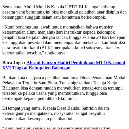
Semantara, Abdul Muhkis Kepala UPTD BLK, juga berharap
peserta yang beruntung ini bisa mengikuti pelatihan agar disiplin dan
bersungguh sungguh dalam satu komitmen berkelompok.
“Kami bertanggung jawab untuk memastikan bahwa transfer
keterampilan (Ilmu menjahit) dari Instruktur kepada kelompok
penjahit bisa berjalan dengan lancar, hingga selama 20 hari kedepan
kesungguhan peserta dalam mendengar dan melaksanakan Instruksi
para Instruktur kami (BLK) merupakan kunci suksesnya transfer
keterampilan tersebut,” ungkapnya.
Baca Juga :
Ahsani Fauzan Hadiri Pembukaan MTQ Nasional
XVI Tingkat Kabupaten Balangan
Bahkan kata dia, pasca pelatihan nantinya Dinas Penanaman Modal
Pelayanan Terpadu Satu Pintu, Transmigrasi dam Tenaga Kerja
Balangan bisa dengan mudah menyalurkan tenaga-tenaga terampil
tersebut ke pelaku usaha yang membutuhkan, hingga bisa
berdampak kepada pemulihan Ekonomi.
Di tempat yang sama, Kepala Desa Balida, Sahridin dalam
keterangannya mengatakan, masyarakat sangat besyukur
mendapatkan kesempatan pelatihan ini.
“Kami berharap kepada seluruh peserta agar memanfaatkan