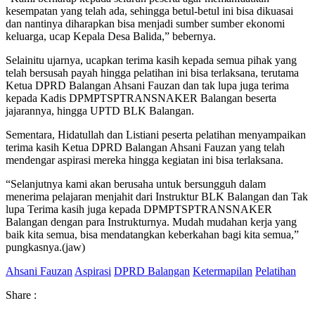
kesempatan yang telah ada, sehingga betul-betul ini bisa dikuasai
dan nantinya diharapkan bisa menjadi sumber sumber ekonomi
keluarga, ucap Kepala Desa Balida,” bebernya.
Selainitu ujarnya, ucapkan terima kasih kepada semua pihak yang
telah bersusah payah hingga pelatihan ini bisa terlaksana, terutama
Ketua DPRD Balangan Ahsani Fauzan dan tak lupa juga terima
kepada Kadis DPMPTSPTRANSNAKER Balangan beserta
jajarannya, hingga UPTD BLK Balangan.
Sementara, Hidatullah dan Listiani peserta pelatihan menyampaikan
terima kasih Ketua DPRD Balangan Ahsani Fauzan yang telah
mendengar aspirasi mereka hingga kegiatan ini bisa terlaksana.
“Selanjutnya kami akan berusaha untuk bersungguh dalam
menerima pelajaran menjahit dari Instruktur BLK Balangan dan Tak
lupa Terima kasih juga kepada DPMPTSPTRANSNAKER
Balangan dengan para Instrukturnya. Mudah mudahan kerja yang
baik kita semua, bisa mendatangkan keberkahan bagi kita semua,”
pungkasnya.(jaw)
Ahsani Fauzan
Aspirasi
DPRD Balangan
Ketermapilan
Pelatihan
Share :