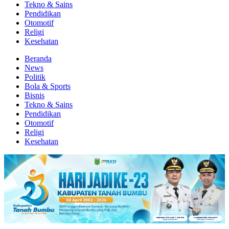
Tekno & Sains
Pendidikan
Otomotif
Religi
Kesehatan
Beranda
News
Politik
Bola & Sports
Bisnis
Tekno & Sains
Pendidikan
Otomotif
Religi
Kesehatan