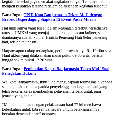
kegiatan tersebut juga memakai angkutan sungai. Tentunya, hal ini
menjadi keunikan tersendiri dalam pelaksanaan kegiatan tersebut.
Baca Juga :
TPID Kota Banjarmasin Teken MoU dengan
Brebes, Disperdaging Siapkan 15 Event Pasar Murah
Hal unik lainya yang tersaji dalam kegiaatan tersebut, tersedianya
ratusan UMKM yang menjajakan berbagai macam kuliner, satu
diantaranya adalah kuliner Hintalu Penerang Hati (telur penerang
hati, adalah telur asin).
Harganyapun cukup terjangkau, per butirnya hanya Rp 10 ribu saja.
Haul akbar yang dilaksanakan mulai pukul 09.00 wita, berjalan
hingga sekira pukul 12.30 wita.
Baca Juga :
Pemko dan Kejari Banjarmasin Teken MoU Soal
Penegakan Hukum
Walikota Banjarmasin, Ibnu Sina mengucapkan terima kasih kepada
semua pihak terutama panitia penyelenggaran kegiatan haul yang
telah bekerja keras memberikan pelayanan terbaik untuk para
jemaah yang hadir.
“Mudah mudahan dengan pelaksanaan haul 77 ini membawa
keberkahan untuk kita semua, secara umum pelaksanaannya
berjalan dengan lancar,” ucapnya.