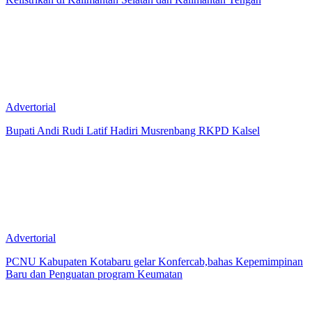
Advertorial
Bupati Andi Rudi Latif Hadiri Musrenbang RKPD Kalsel
Advertorial
PCNU Kabupaten Kotabaru gelar Konfercab,bahas Kepemimpinan
Baru dan Penguatan program Keumatan