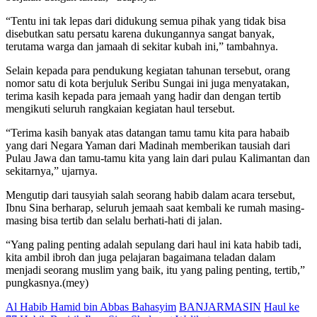
“Tentu ini tak lepas dari didukung semua pihak yang tidak bisa
disebutkan satu persatu karena dukungannya sangat banyak,
terutama warga dan jamaah di sekitar kubah ini,” tambahnya.
Selain kepada para pendukung kegiatan tahunan tersebut, orang
nomor satu di kota berjuluk Seribu Sungai ini juga menyatakan,
terima kasih kepada para jemaah yang hadir dan dengan tertib
mengikuti seluruh rangkaian kegiatan haul tersebut.
“Terima kasih banyak atas datangan tamu tamu kita para habaib
yang dari Negara Yaman dari Madinah memberikan tausiah dari
Pulau Jawa dan tamu-tamu kita yang lain dari pulau Kalimantan dan
sekitarnya,” ujarnya.
Mengutip dari tausyiah salah seorang habib dalam acara tersebut,
Ibnu Sina berharap, seluruh jemaah saat kembali ke rumah masing-
masing bisa tertib dan selalu berhati-hati di jalan.
“Yang paling penting adalah sepulang dari haul ini kata habib tadi,
kita ambil ibroh dan juga pelajaran bagaimana teladan dalam
menjadi seorang muslim yang baik, itu yang paling penting, tertib,”
pungkasnya.(mey)
Al Habib Hamid bin Abbas Bahasyim
BANJARMASIN
Haul ke