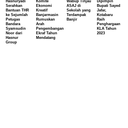
Hasnuryadi
Komite
Wabup Tinjau
Dipimpin
Serahkan
Ekonomi
ASAJ di
Bupati Sayed
Bantuan THR
Kreatif
Sekolah yang
Jafar,
ke Sejumlah
Banjarmasin
Terdampak
Kotabaru
Petugas
Rumuskan
Banjir
Raih
Bandara
Arah
Penghargaan
Syamsudin
Pengembangan
KLA Tahun
Noor dari
Ekraf Tahun
2023
Hasnur
Mendatang
Group