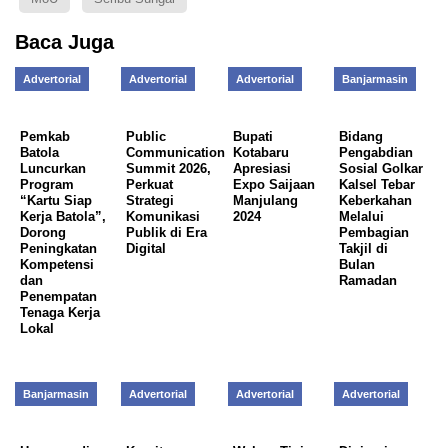
Baca Juga
Advertorial
Advertorial
Advertorial
Banjarmasin
Pemkab
Public
Bupati
Bidang
Batola
Communication
Kotabaru
Pengabdian
Luncurkan
Summit 2026,
Apresiasi
Sosial Golkar
Program
Perkuat
Expo Saijaan
Kalsel Tebar
“Kartu Siap
Strategi
Manjulang
Keberkahan
Kerja Batola”,
Komunikasi
2024
Melalui
Dorong
Publik di Era
Pembagian
Peningkatan
Digital
Takjil di
Kompetensi
Bulan
dan
Ramadan
Penempatan
Tenaga Kerja
Lokal
Banjarmasin
Advertorial
Advertorial
Advertorial