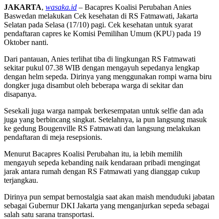
JAKARTA
,
wasaka.id
– Bacapres Koalisi Perubahan Anies
Baswedan melakukan Cek kesehatan di RS Fatmawati, Jakarta
Selatan pada Selasa (17/10) pagi. Cek kesehatan untuk syarat
pendaftaran capres ke Komisi Pemilihan Umum (KPU) pada 19
Oktober nanti.
Dari pantauan, Anies terlihat tiba di lingkungan RS Fatmawati
sekitar pukul 07.38 WIB dengan mengayuh sepedanya lengkap
dengan helm sepeda. Dirinya yang menggunakan rompi warna biru
dongker juga disambut oleh beberapa warga di sekitar dan
disapanya.
Sesekali juga warga nampak berkesempatan untuk selfie dan ada
juga yang berbincang singkat. Setelahnya, ia pun langsung masuk
ke gedung Bougenville RS Fatmawati dan langsung melakukan
pendaftaran di meja resepsionis.
Menurut Bacapres Koalisi Perubahan itu, ia lebih memilih
mengayuh sepeda kebanding naik kendaraan pribadi mengingat
jarak antara rumah dengan RS Fatmawati yang dianggap cukup
terjangkau.
Dirinya pun sempat bernostalgia saat akan maish menduduki jabatan
sebagai Gubernur DKI Jakarta yang menganjurkan sepeda sebagai
salah satu sarana transportasi.