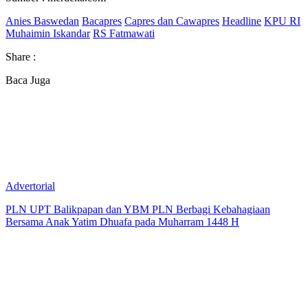
Anies Baswedan
Bacapres
Capres dan Cawapres
Headline
KPU RI
Muhaimin Iskandar
RS Fatmawati
Share :
Baca Juga
Advertorial
PLN UPT Balikpapan dan YBM PLN Berbagi Kebahagiaan
Bersama Anak Yatim Dhuafa pada Muharram 1448 H