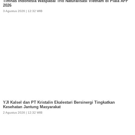
Timnas Indonesia Waspadai Trio Naturalisasi Vietnam di Piala AFF
2026
3 Agustus 2026 | 12:32 WIB
YJI Kalsel dan PT Kristalin Ekalestari Bersinergi Tingkatkan
Kesehatan Jantung Masyarakat
2 Agustus 2026 | 12:32 WIB