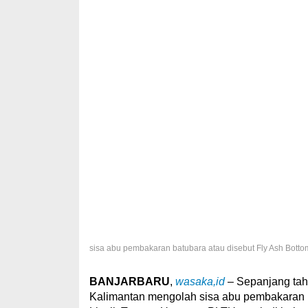
sisa abu pembakaran batubara atau disebut Fly Ash Bottom
BANJARBARU
,
wasaka,id
– Sepanjang ta
Kalimantan mengolah sisa abu pembakaran b