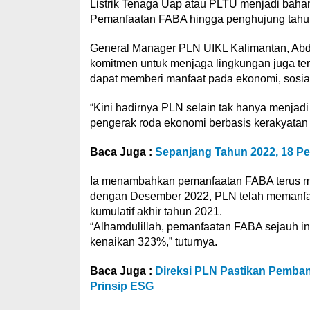
Listrik Tenaga Uap atau PLTU menjadi bahan
Pemanfaatan FABA hingga penghujung tahun
General Manager PLN UIKL Kalimantan, Ab
komitmen untuk menjaga lingkungan juga t
dapat memberi manfaat pada ekonomi, sosia
“Kini hadirnya PLN selain tak hanya menjadi 
pengerak roda ekonomi berbasis kerakyatan 
Baca Juga :
Sepanjang Tahun 2022, 18 P
Ia menambahkan pemanfaatan FABA terus me
dengan Desember 2022, PLN telah memanfaa
kumulatif akhir tahun 2021.
“Alhamdulillah, pemanfaatan FABA sejauh i
kenaikan 323%,” tuturnya.
Baca Juga :
Direksi PLN Pastikan Pembang
Prinsip ESG