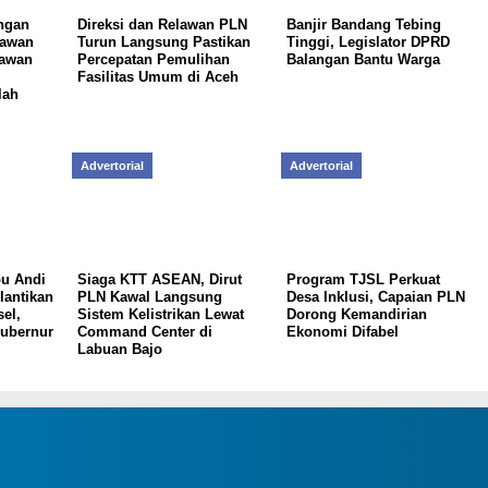
ungan
Direksi dan Relawan PLN
Banjir Bandang Tebing
kawan
Turun Langsung Pastikan
Tinggi, Legislator DPRD
kawan
Percepatan Pemulihan
Balangan Bantu Warga
Fasilitas Umum di Aceh
lah
Advertorial
Advertorial
u Andi
Siaga KTT ASEAN, Dirut
Program TJSL Perkuat
lantikan
PLN Kawal Langsung
Desa Inklusi, Capaian PLN
el,
Sistem Kelistrikan Lewat
Dorong Kemandirian
Gubernur
Command Center di
Ekonomi Difabel
Labuan Bajo