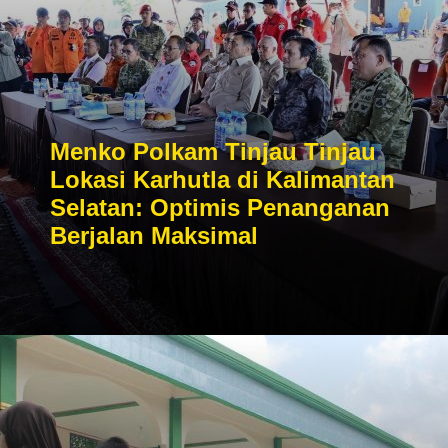
Menko Polkam Tinjau Tinjau
Lokasi Karhutla di Kalimantan
Selatan: Optimis Penanganan
Berjalan Maksimal