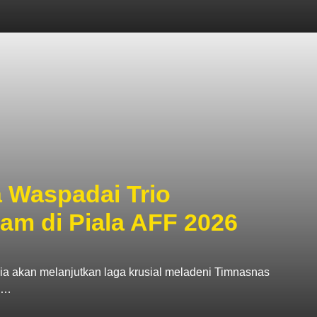
 Waspadai Trio
nam di Piala AFF 2026
a akan melanjutkan laga krusial meladeni Timnasnas
p…