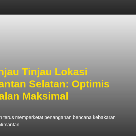
jau Tinjau Lokasi
antan Selatan: Optimis
alan Maksimal
 terus memperketat penanganan bencana kebakaran
Kalimantan…