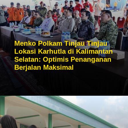
Menko Polkam Tinjau Tinjau
Lokasi Karhutla di Kalimantan
Selatan: Optimis Penanganan
Berjalan Maksimal