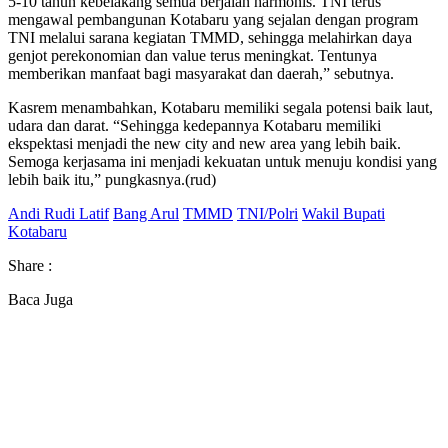
5-10 tahun kebelakang semua berjalan harmonis. TNI terus
mengawal pembangunan Kotabaru yang sejalan dengan program
TNI melalui sarana kegiatan TMMD, sehingga melahirkan daya
genjot perekonomian dan value terus meningkat. Tentunya
memberikan manfaat bagi masyarakat dan daerah,” sebutnya.
Kasrem menambahkan, Kotabaru memiliki segala potensi baik laut,
udara dan darat. “Sehingga kedepannya Kotabaru memiliki
ekspektasi menjadi the new city and new area yang lebih baik.
Semoga kerjasama ini menjadi kekuatan untuk menuju kondisi yang
lebih baik itu,” pungkasnya.(rud)
Andi Rudi Latif
Bang Arul
TMMD
TNI/Polri
Wakil Bupati
Kotabaru
Share :
Baca Juga