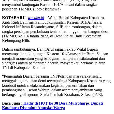
menyambut kunjungan Kasrem 101/Antasari dalam rangka
persiapan TMMD. (Foto : Istimewa)
KOTABARU
,
wasaka.id
– Wakil Bupati Kabupaten Kotabaru,
Andi Rudi Latif menyambut kunjungan Kasrem 101/Antasari,
Kolonel Inf Iwan Rosandriyanto, S.IP, dan rombongan, dalam
rangka persiapan pembukaan tentara manunggal membangun desa
(TMMD) ke 116 tahun 2023, di Desa Plajau Baru Kecamatan
Kelumpang Hilir.
Dalam sambutannya, Bang Arul sapaan akrab Wakil Bupati
menyampaikan, kunjungan Kasrem 101/Antasari ke Bumi Saijaan
menjadi momentum yang baik guna mempererat silaturahmi dan
sinergitas antara pemerintah daerah, masyarakat, bersama jajaran
TNI di Kabupaten Kotabaru.
“Pemerintah Daerah bersama TNI/Polri dan masyarakat selalu
menggalang kekuatan demi terwujudnya Kabupaten Kotabaru yang
kondusif untuk melaksanakan kegiatan pemerintahan dan
pembangunan”, sebut Wabup, dalam acara penyambutan yang
berlangsung di oproom Setda Pemkab Kotabaru, Selasa (5/23).
Baca Juga :
Hadir di HUT ke 38 Desa Mulyoharjo, Bupati
Kotabaru Disambut Antusias Warga