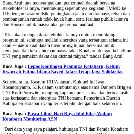
Bang Arul juga menyampaikan, pemerintah daerah bersama
stakeholder lainnya, mendukung sepenuhnya kegiatan TMMD ke
116 dengan sasaran fisik, peningkatan jalan dan drainase, rehab dan
pembangunan rumah tidak layak huni, serta fasilitas publik lainnya
dan Bansos untuk masyarakat penerima manfaat.
“Kita akan mengajak stakeholder lainnya untuk mendukung
program ini, sehingga melalui sinergitas yang terbangun selama ini
akan semakin kuat dalam mendorong tujuan bersama untuk
kemajuan dan kesejahteraan masyarakat Kotabaru dengan kehadiran
TNI yang semakin dekat dan dicintai rakyat,” tandas Bang Arul.
Baca Juga :
Lepas Kontingen Pramuka Kotabaru, Ketum
Kwarcab Fatma Idiana Sayed Jafar: Tetap Jaga Solidaritas
Sementara itu, Kasrem 101/Antasari, Kolonel Inf Iwan
Rosandriyanto, S.IP, dalam sambutannya atas nama Danrem Brigjen
TNI Rudi Puruwitu, mengungkapkan apresiasinya dan terimakasih
atas kerjasama dan sinergitas TNI bersama Pemerintah Daerah
Kabupaten Kotabaru yang terus terjalin dengan baik selama ini.
Baca Juga :
Pasca Libur Hari Raya Idul Fitri, Wabup
Kotabaru Monitoring ASN
“Dari data yang saya pelajari, hubungan TNI dan Pemda Kotabaru