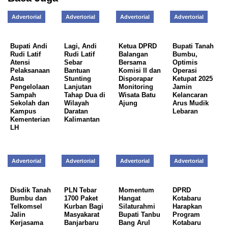
Advertorial
Advertorial
Advertorial
Advertorial
Bupati Andi
Lagi, Andi
Ketua DPRD
Bupati Tanah
Rudi Latif
Rudi Latif
Balangan
Bumbu,
Atensi
Sebar
Bersama
Optimis
Pelaksanaan
Bantuan
Komisi II dan
Operasi
Asta
Stunting
Disporapar
Ketupat 2025
Pengelolaan
Lanjutan
Monitoring
Jamin
Sampah
Tahap Dua di
Wisata Batu
Kelancaran
Sekolah dan
Wilayah
Ajung
Arus Mudik
Kampus
Daratan
Lebaran
Kementerian
Kalimantan
LH
Advertorial
Advertorial
Advertorial
Advertorial
Disdik Tanah
PLN Tebar
Momentum
DPRD
Bumbu dan
1700 Paket
Hangat
Kotabaru
Telkomsel
Kurban Bagi
Silaturahmi
Harapkan
Jalin
Masyakarat
Bupati Tanbu
Program
Kerjasama
Banjarbaru
Bang Arul
Kotabaru