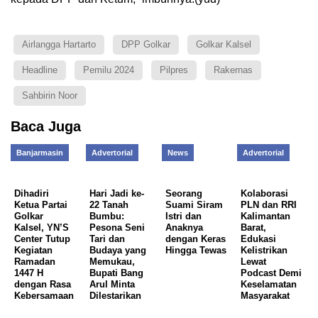
Airlangga Hartarto
DPP Golkar
Golkar Kalsel
Headline
Pemilu 2024
Pilpres
Rakernas
Sahbirin Noor
Baca Juga
Banjarmasin
Advertorial
News
Advertorial
Dihadiri
Hari Jadi ke-
Seorang
Kolaborasi
Ketua Partai
22 Tanah
Suami Siram
PLN dan RRI
Golkar
Bumbu:
Istri dan
Kalimantan
Kalsel, YN’S
Pesona Seni
Anaknya
Barat,
Center Tutup
Tari dan
dengan Keras
Edukasi
Kegiatan
Budaya yang
Hingga Tewas
Kelistrikan
Ramadan
Memukau,
Lewat
1447 H
Bupati Bang
Podcast Demi
dengan Rasa
Arul Minta
Keselamatan
Kebersamaan
Dilestarikan
Masyarakat