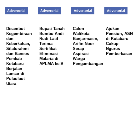
Advertorial
Advertorial
Advertorial
Advertorial
Disambut
Bupati Tanah
Calon
Ajukan
Kegembiraan
Bumbu Andi
Walikota
Pensiun, ASN
dan
Rudi Latif
Banjarmasin,
di Kotabaru
Keberkahan,
Terima
Arifin Noor
Cukup
Silaturahmi
Sertifikat
Serap
Ngurus
dan Bansos
Eliminasi
Aspirasi
Pemberkasan
Pemkab
Malaria di
Warga
Kotabaru
APLMA ke-9
Pengambangan
Berjalan
Lancar di
Pulaulaut
Utara