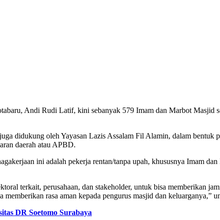
Kotabaru, Andi Rudi Latif, kini sebanyak 579 Imam dan Marbot Masjid
juga didukung oleh Yayasan Lazis Assalam Fil Alamin, dalam bentuk 
garan daerah atau APBD.
agakerjaan ini adalah pekerja rentan/tanpa upah, khususnya Imam da
oral terkait, perusahaan, dan stakeholder, untuk bisa memberikan ja
 memberikan rasa aman kepada pengurus masjid dan keluarganya,” un
rsitas DR Soetomo Surabaya