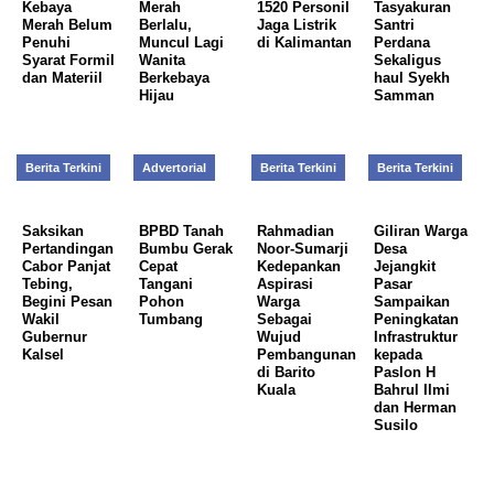
Kebaya
Merah
1520 Personil
Tasyakuran
Merah Belum
Berlalu,
Jaga Listrik
Santri
Penuhi
Muncul Lagi
di Kalimantan
Perdana
Syarat Formil
Wanita
Sekaligus
dan Materiil
Berkebaya
haul Syekh
Hijau
Samman
Berita Terkini
Advertorial
Berita Terkini
Berita Terkini
Saksikan
BPBD Tanah
Rahmadian
Giliran Warga
Pertandingan
Bumbu Gerak
Noor-Sumarji
Desa
Cabor Panjat
Cepat
Kedepankan
Jejangkit
Tebing,
Tangani
Aspirasi
Pasar
Begini Pesan
Pohon
Warga
Sampaikan
Wakil
Tumbang
Sebagai
Peningkatan
Gubernur
Wujud
Infrastruktur
Kalsel
Pembangunan
kepada
di Barito
Paslon H
Kuala
Bahrul Ilmi
dan Herman
Susilo