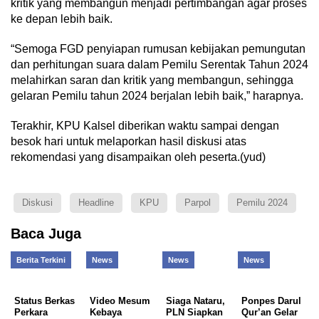
kritik yang membangun menjadi pertimbangan agar proses
ke depan lebih baik.
“Semoga FGD penyiapan rumusan kebijakan pemungutan
dan perhitungan suara dalam Pemilu Serentak Tahun 2024
melahirkan saran dan kritik yang membangun, sehingga
gelaran Pemilu tahun 2024 berjalan lebih baik,” harapnya.
Terakhir, KPU Kalsel diberikan waktu sampai dengan
besok hari untuk melaporkan hasil diskusi atas
rekomendasi yang disampaikan oleh peserta.(yud)
Diskusi
Headline
KPU
Parpol
Pemilu 2024
Baca Juga
Berita Terkini
News
News
News
Status Berkas
Video Mesum
Siaga Nataru,
Ponpes Darul
Perkara
Kebaya
PLN Siapkan
Qur’an Gelar