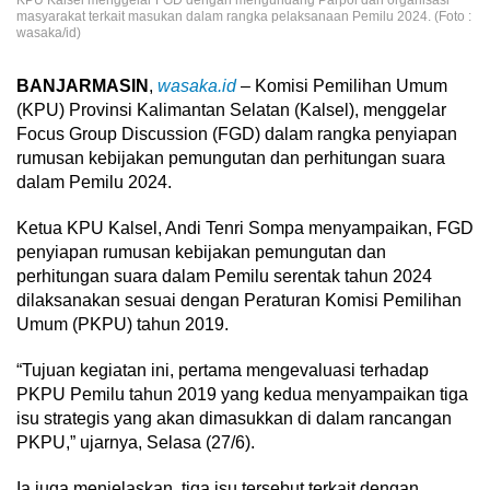
masyarakat terkait masukan dalam rangka pelaksanaan Pemilu 2024. (Foto :
wasaka/id)
BANJARMASIN
,
wasaka.id
– Komisi Pemilihan Umum
(KPU) Provinsi Kalimantan Selatan (Kalsel), menggelar
Focus Group Discussion (FGD) dalam rangka penyiapan
rumusan kebijakan pemungutan dan perhitungan suara
dalam Pemilu 2024.
Ketua KPU Kalsel, Andi Tenri Sompa menyampaikan, FGD
penyiapan rumusan kebijakan pemungutan dan
perhitungan suara dalam Pemilu serentak tahun 2024
dilaksanakan sesuai dengan Peraturan Komisi Pemilihan
Umum (PKPU) tahun 2019.
“Tujuan kegiatan ini, pertama mengevaluasi terhadap
PKPU Pemilu tahun 2019 yang kedua menyampaikan tiga
isu strategis yang akan dimasukkan di dalam rancangan
PKPU,” ujarnya, Selasa (27/6).
Ia juga menjelaskan, tiga isu tersebut terkait dengan