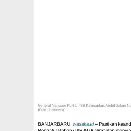
General Manager PLN UIP3B Kalimantan, Abdul Salam Nga
(Foto : Istimewa)
BANJARBARU,
wasaka.id
– Pastikan keanda
Pengatur Beban (UIP3B) Kalimantan menyiaga