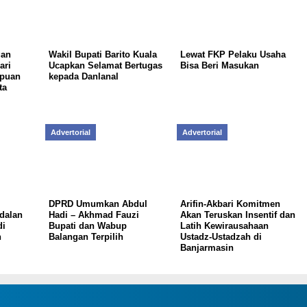
gan
Wakil Bupati Barito Kuala
Lewat FKP Pelaku Usaha
ari
Ucapkan Selamat Bertugas
Bisa Beri Masukan
mpuan
kepada Danlanal
ta
Advertorial
Advertorial
DPRD Umumkan Abdul
Arifin-Akbari Komitmen
dalan
Hadi – Akhmad Fauzi
Akan Teruskan Insentif dan
di
Bupati dan Wabup
Latih Kewirausahaan
n
Balangan Terpilih
Ustadz-Ustadzah di
Banjarmasin