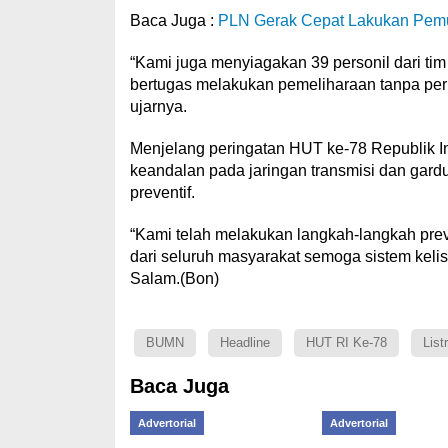
Baca Juga :
PLN Gerak Cepat Lakukan Pemu
“Kami juga menyiagakan 39 personil dari t
bertugas melakukan pemeliharaan tanpa per
ujarnya.
Menjelang peringatan HUT ke-78 Republik 
keandalan pada jaringan transmisi dan gar
preventif.
“Kami telah melakukan langkah-langkah prev
dari seluruh masyarakat semoga sistem keli
Salam.(Bon)
BUMN
Headline
HUT RI Ke-78
Listr
Baca Juga
Advertorial
Advertorial