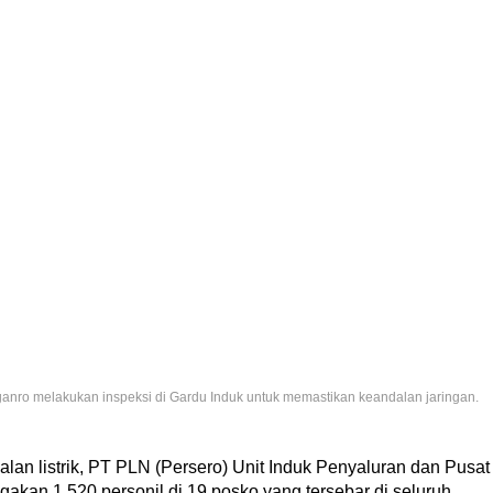
nro melakukan inspeksi di Gardu Induk untuk memastikan keandalan jaringan.
lan listrik, PT PLN (Persero) Unit Induk Penyaluran dan Pusat
kan 1.520 personil di 19 posko yang tersebar di seluruh