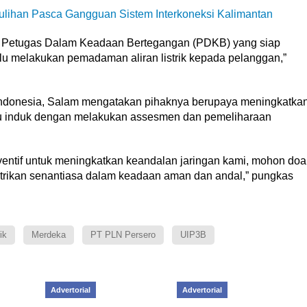
lihan Pasca Gangguan Sistem Interkoneksi Kalimantan
im Petugas Dalam Keadaan Bertegangan (PDKB) yang siap
lu melakukan pemadaman aliran listrik kepada pelanggan,”
Indonesia, Salam mengatakan pihaknya berupaya meningkatka
du induk dengan melakukan assesmen dan pemeliharaan
entif untuk meningkatkan keandalan jaringan kami, mohon doa
strikan senantiasa dalam keadaan aman dan andal,” pungkas
ik
Merdeka
PT PLN Persero
UIP3B
Advertorial
Advertorial