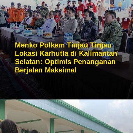
Menko Polkam Tinjau Tinjau
Lokasi Karhutla di Kalimantan
Selatan: Optimis Penanganan
Berjalan Maksimal