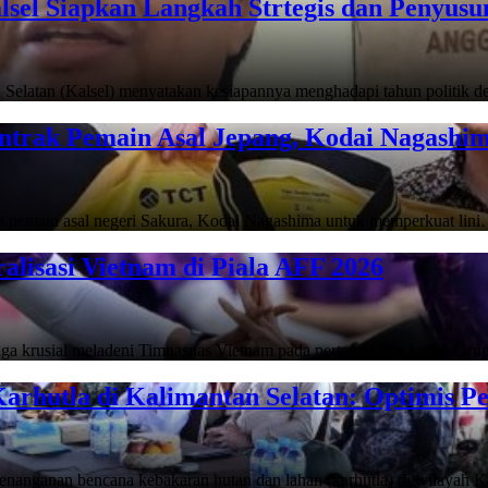
lsel Siapkan Langkah Strtegis dan Penyus
latan (Kalsel) menyatakan kesiapannya menghadapi tahun politik
ontrak Pemain Asal Jepang, Kodai Nagashi
emain asal negeri Sakura, Kodai Nagashima untuk memperkuat lin
alisasi Vietnam di Piala AFF 2026
ga krusial meladeni Timnasnas Vietnam pada pertandingan ketiga Gr
arhutla di Kalimantan Selatan: Optimis 
anganan bencana kebakaran hutan dan lahan (karhutla) di wilayah 