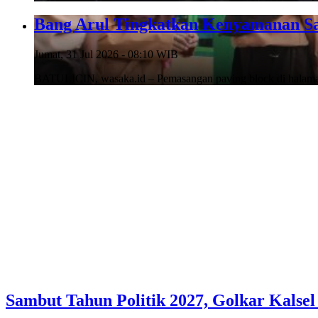
Bang Arul Tingkatkan Kenyamanan Sa
Jumat, 31 Jul 2026 - 08:10 WIB
BATULICIN, wasaka.id – Pemasangan paving block di hala
Sambut Tahun Politik 2027, Golkar Kalse