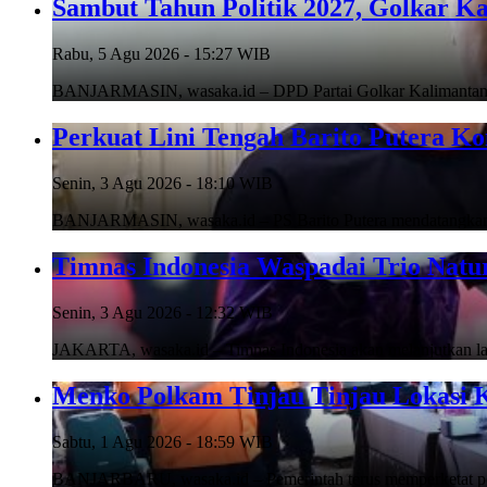
Sambut Tahun Politik 2027, Golkar Ka
Rabu, 5 Agu 2026 - 15:27 WIB
BANJARMASIN, wasaka.id – DPD Partai Golkar Kalimantan Se
Perkuat Lini Tengah Barito Putera K
Senin, 3 Agu 2026 - 18:10 WIB
BANJARMASIN, wasaka.id – PS Barito Putera mendatangkan p
Timnas Indonesia Waspadai Trio Natur
Senin, 3 Agu 2026 - 12:32 WIB
JAKARTA, wasaka.id – Timnas Indonesia akan melanjutkan la
Menko Polkam Tinjau Tinjau Lokasi K
Sabtu, 1 Agu 2026 - 18:59 WIB
BANJARBARU, wasaka.id – Pemerintah terus memperketat pen