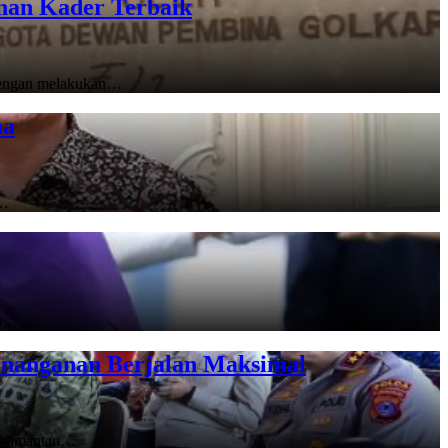
unan Kader Terbaik
 dengan melakukan…
ma
i…
up…
Penanganan Berjalan Maksimal
Kalimantan…