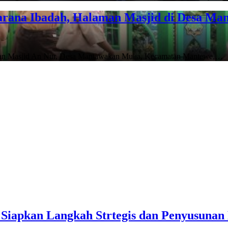
rana Ibadah, Halaman Masjid di Desa Man
man Masjid An Nur, Desa Mantawakan Mulia, Kecamatan Mantewe,…
l Siapkan Langkah Strtegis dan Penyusunan