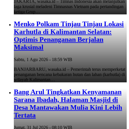
JAKARTA, wasaka.id – Timnas Indonesia akan melanjutkan
laga krusial meladeni Timnasnas Vietnam pada pertandingan
ketiga Grup…
Menko Polkam Tinjau Tinjau Lokasi
Karhutla di Kalimantan Selatan:
Optimis Penanganan Berjalan
Maksimal
Sabtu, 1 Agu 2026 - 18:59 WIB
BANJARBARU, wasaka.id – Pemerintah terus memperketat
penanganan bencana kebakaran hutan dan lahan (karhutla) di
wilayah Kalimantan…
Bang Arul Tingkatkan Kenyamanan
Sarana Ibadah, Halaman Masjid di
Desa Mantawakan Mulia Kini Lebih
Tertata
Jumat, 31 Jul 2026 - 08:10 WIB