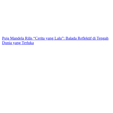
Puja Mandela Rilis “Cerita yang Lalu”: Balada Reflektif di Tengah
Dunia yang Terluka