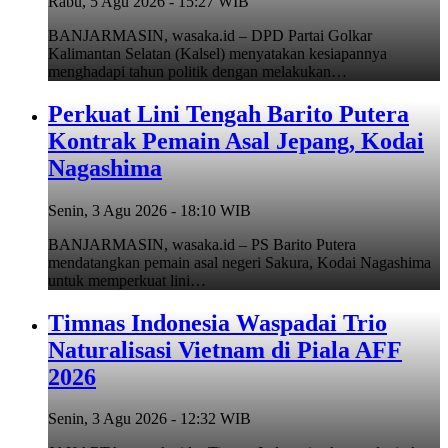
Rabu, 5 Agu 2026 - 15:27 WIB
BANJARMASIN, wasaka.id – DPD Partai Golkar
Kalimantan Selatan (Kalsel) menyatakan kesiapannya
menghadapi tahun politik dengan melakukan…
Perkuat Lini Tengah Barito Putera
Kontrak Pemain Asal Jepang, Kodai
Nagashima
Senin, 3 Agu 2026 - 18:10 WIB
BANJARMASIN, wasaka.id – PS Barito Putera
mendatangkan pemain asal negeri Sakura, Kodai Nagashima
untuk memperkuat lini…
Timnas Indonesia Waspadai Trio
Naturalisasi Vietnam di Piala AFF
2026
Senin, 3 Agu 2026 - 12:32 WIB