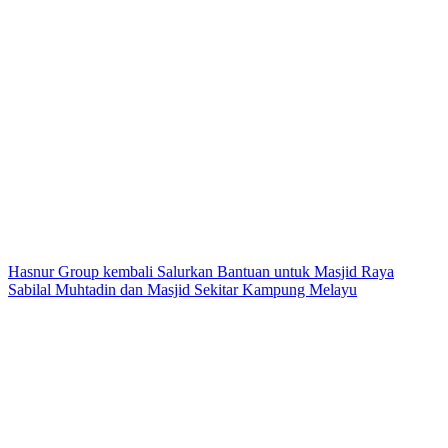
Hasnur Group kembali Salurkan Bantuan untuk Masjid Raya
Sabilal Muhtadin dan Masjid Sekitar Kampung Melayu