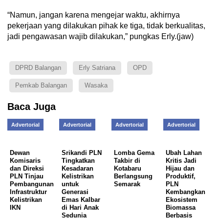
“Namun, jangan karena mengejar waktu, akhirnya
pekerjaan yang dilakukan pihak ke tiga, tidak berkualitas,
jadi pengawasan wajib dilakukan,” pungkas Erly.(jaw)
DPRD Balangan
Erly Satriana
OPD
Pemkab Balangan
Wasaka
Baca Juga
Advertorial
Advertorial
Advertorial
Advertorial
Dewan
Srikandi PLN
Lomba Gema
Ubah Lahan
Komisaris
Tingkatkan
Takbir di
Kritis Jadi
dan Direksi
Kesadaran
Kotabaru
Hijau dan
PLN Tinjau
Kelistrikan
Berlangsung
Produktif,
Pembangunan
untuk
Semarak
PLN
Infrastruktur
Generasi
Kembangkan
Kelistrikan
Emas Kalbar
Ekosistem
IKN
di Hari Anak
Biomassa
Sedunia
Berbasis