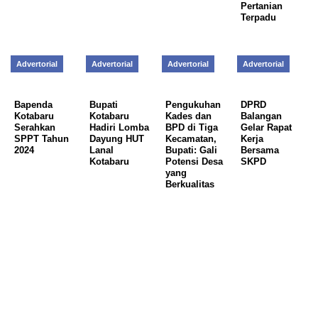
Pertanian
Terpadu
Advertorial
Advertorial
Advertorial
Advertorial
Bapenda
Bupati
Pengukuhan
DPRD
Kotabaru
Kotabaru
Kades dan
Balangan
Serahkan
Hadiri Lomba
BPD di Tiga
Gelar Rapat
SPPT Tahun
Dayung HUT
Kecamatan,
Kerja
2024
Lanal
Bupati: Gali
Bersama
Kotabaru
Potensi Desa
SKPD
yang
Berkualitas