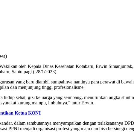
ewa)
 Wakilkan oleh Kepala Dinas Kesehatan Kotabaru, Erwin Simanjuntak, 
baru, Sabtu pagi ( 28/1/2023).
gurusan yang baru diambil sumpahnya nantinya para perawat di bawah
ilan dan menjunjung tinggi profesionalisme.
a hidup sehat, gizi keluarga yang seimbang, menurunkan angka stuntin
asyarakat kurang mampu, imbuhnya,” tutur Erwin.
lantikan Ketua KONI
kandar, dalam sambutannya menyampaikan dengan terlaksananya DPD
asi PPNI menjadi organisasi profesi yang maju dan bisa bersinegi d