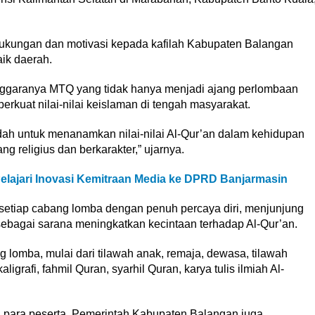
ukungan dan motivasi kepada kafilah Kabupaten Balangan
ik daerah.
nggaranya MTQ yang tidak hanya menjadi ajang perlombaan
erkuat nilai-nilai keislaman di tengah masyarakat.
dah untuk menanamkan nilai-nilai Al-Qur’an dalam kehidupan
g religius dan berkarakter,” ujarnya.
elajari Inovasi Kemitraan Media ke DPRD Banjarmasin
i setiap cabang lomba dengan penuh percaya diri, menjunjung
t sebagai sarana meningkatkan kecintaan terhadap Al-Qur’an.
 lomba, mulai dari tilawah anak, remaja, dewasa, tilawah
kaligrafi, fahmil Quran, syarhil Quran, karya tulis ilmiah Al-
para peserta, Pemerintah Kabupaten Balangan juga