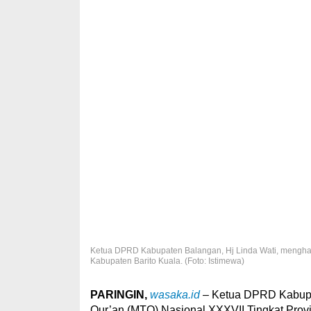
Ketua DPRD Kabupaten Balangan, Hj Linda Wati, menghadir
Kabupaten Barito Kuala. (Foto: Istimewa)
PARINGIN,
wasaka.id
– Ketua DPRD Kabupat
Qur’an (MTQ) Nasional XXXVII Tingkat Provi