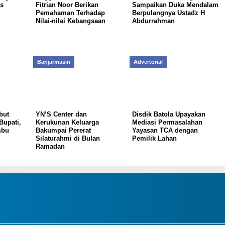
s
Fitrian Noor Berikan
Sampaikan Duka Mendalam
Pemahaman Terhadap
Berpulangnya Ustadz H
Nilai-nilai Kebangsaan
Abdurrahman
Banjarmasin
Advertorial
but
YN’S Center dan
Disdik Batola Upayakan
Bupati,
Kerukunan Keluarga
Mediasi Permasalahan
mbu
Bakumpai Pererat
Yayasan TCA dengan
Silaturahmi di Bulan
Pemilik Lahan
Ramadan