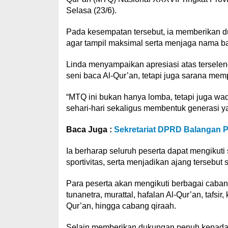
Selasa (23/6).
Pada kesempatan tersebut, ia memberikan d
agar tampil maksimal serta menjaga nama ba
Linda menyampaikan apresiasi atas tersele
seni baca Al-Qur’an, tetapi juga sarana memp
“MTQ ini bukan hanya lomba, tetapi juga wa
sehari-hari sekaligus membentuk generasi yan
Baca Juga :
Sekretariat DPRD Balangan P
Ia berharap seluruh peserta dapat mengikut
sportivitas, serta menjadikan ajang tersebu
Para peserta akan mengikuti berbagai cabang
tunanetra, murattal, hafalan Al-Qur’an, tafsir, 
Qur’an, hingga cabang qiraah.
Selain memberikan dukungan penuh kepada 