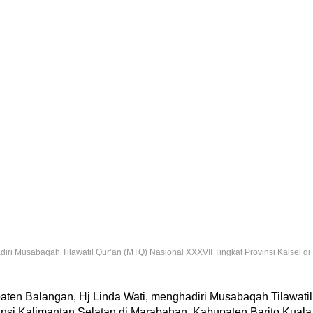
i Musabaqah Tilawatil Qur’an (MTQ) Nasional XXXVII Tingkat Provinsi Kalsel di
en Balangan, Hj Linda Wati, menghadiri Musabaqah Tilawatil
nsi Kalimantan Selatan di Marabahan, Kabupaten Barito Kuala