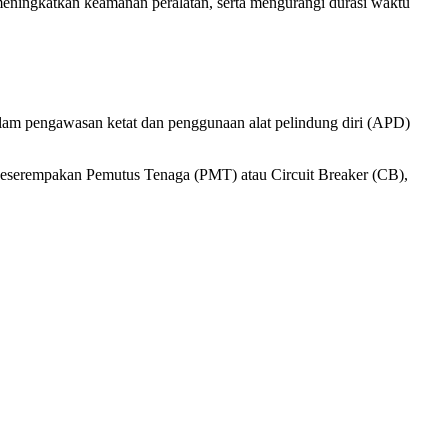
 meningkatkan keamanan peralatan, serta mengurangi durasi waktu
dalam pengawasan ketat dan penggunaan alat pelindung diri (APD)
 keserempakan Pemutus Tenaga (PMT) atau Circuit Breaker (CB),