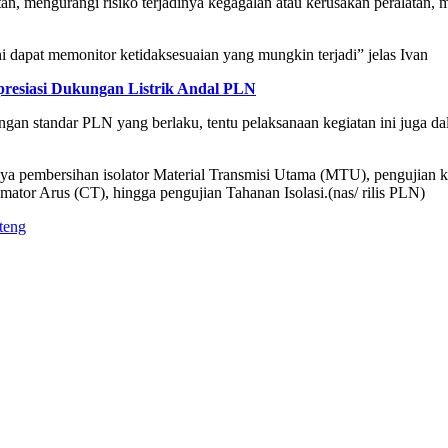
tan, mengurangi risiko terjadinya kegagalan atau kerusakan peralatan,
ni dapat memonitor ketidaksesuaian yang mungkin terjadi” jelas Ivan
esiasi Dukungan Listrik Andal PLN
engan standar PLN yang berlaku, tentu pelaksanaan kegiatan ini juga 
nya pembersihan isolator Material Transmisi Utama (MTU), pengujian
ator Arus (CT), hingga pengujian Tahanan Isolasi.(nas/ rilis PLN)
teng