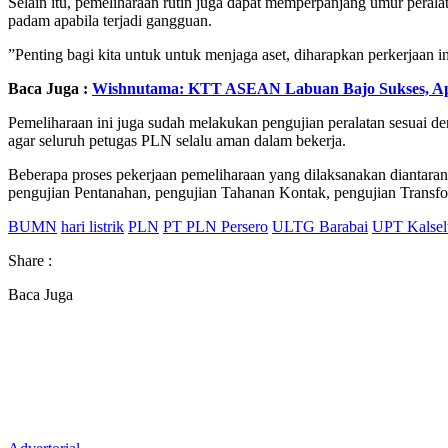
Selain itu, pemeliharaan rutin juga dapat memperpanjang umur perala
padam apabila terjadi gangguan.
”Penting bagi kita untuk untuk menjaga aset, diharapkan perkerjaan i
Baca Juga :
Wishnutama: KTT ASEAN Labuan Bajo Sukses, Apr
Pemeliharaan ini juga sudah melakukan pengujian peralatan sesuai d
agar seluruh petugas PLN selalu aman dalam bekerja.
Beberapa proses pekerjaan pemeliharaan yang dilaksanakan diantara
pengujian Pentanahan, pengujian Tahanan Kontak, pengujian Transfom
BUMN
hari listrik
PLN
PT PLN Persero
ULTG Barabai
UPT Kalsel
Share :
Baca Juga