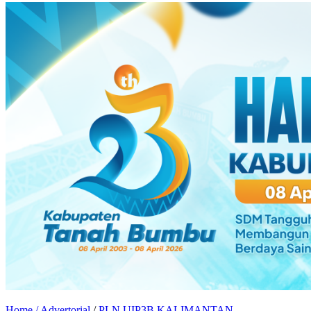
Home /
Advertorial
/
PLN UIP3B KALIMANTAN