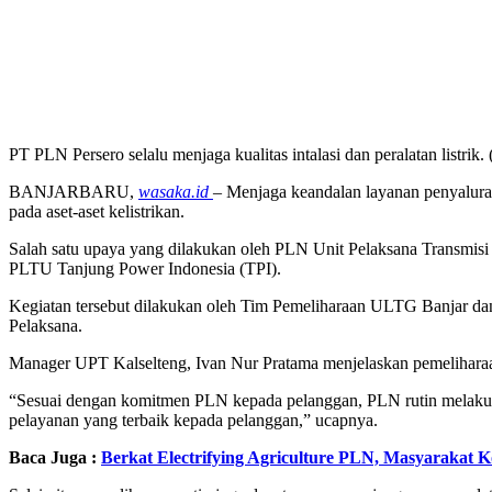
PT PLN Persero selalu menjaga kualitas intalasi dan peralatan listrik. 
BANJARBARU,
wasaka.id
– Menjaga keandalan layanan penyaluran 
pada aset-aset kelistrikan.
Salah satu upaya yang dilakukan oleh PLN Unit Pelaksana Transmisi
PLTU Tanjung Power Indonesia (TPI).
Kegiatan tersebut dilakukan oleh Tim Pemeliharaan ULTG Banjar dan
Pelaksana.
Manager UPT Kalselteng, Ivan Nur Pratama menjelaskan pemeliharaan r
“Sesuai dengan komitmen PLN kepada pelanggan, PLN rutin melakuka
pelayanan yang terbaik kepada pelanggan,” ucapnya.
Baca Juga :
Berkat Electrifying Agriculture PLN, Masyarakat