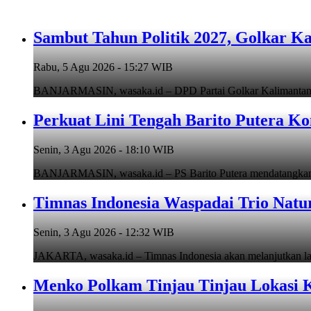
Sambut Tahun Politik 2027, Golkar Ka
Rabu, 5 Agu 2026 - 15:27 WIB
BANJARMASIN, wasaka.id – DPD Partai Golkar Kalimantan Se
Perkuat Lini Tengah Barito Putera K
Senin, 3 Agu 2026 - 18:10 WIB
BANJARMASIN, wasaka.id – PS Barito Putera mendatangkan p
Timnas Indonesia Waspadai Trio Natur
Senin, 3 Agu 2026 - 12:32 WIB
JAKARTA, wasaka.id – Timnas Indonesia akan melanjutkan la
Menko Polkam Tinjau Tinjau Lokasi K