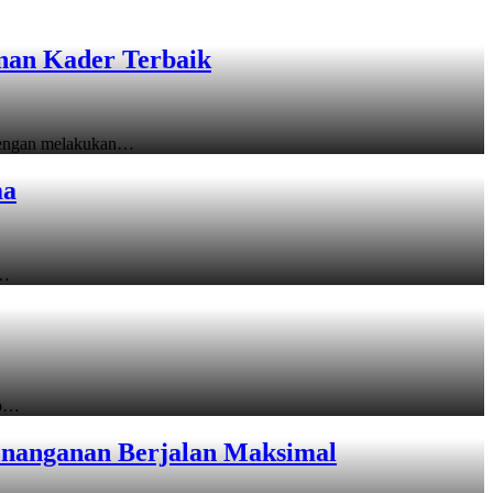
unan Kader Terbaik
 dengan melakukan…
ma
i…
up…
Penanganan Berjalan Maksimal