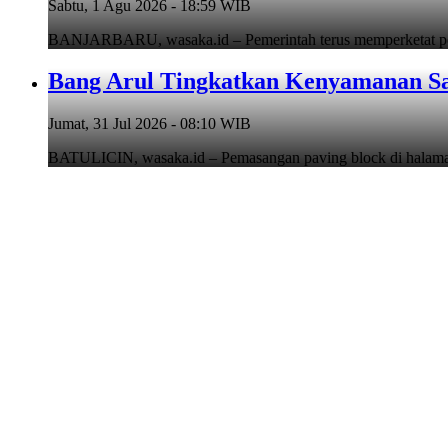
Sabtu, 1 Agu 2026 - 18:59 WIB
BANJARBARU, wasaka.id – Pemerintah terus memperketat pen
Bang Arul Tingkatkan Kenyamanan Sa
Jumat, 31 Jul 2026 - 08:10 WIB
BATULICIN, wasaka.id – Pemasangan paving block di hala