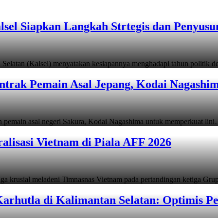
lsel Siapkan Langkah Strtegis dan Penyus
latan (Kalsel) menyatakan kesiapannya menghadapi tahun politik
ontrak Pemain Asal Jepang, Kodai Nagashi
emain asal negeri Sakura, Kodai Nagashima untuk memperkuat lin
alisasi Vietnam di Piala AFF 2026
ga krusial meladeni Timnasnas Vietnam pada pertandingan ketiga Gr
arhutla di Kalimantan Selatan: Optimis 