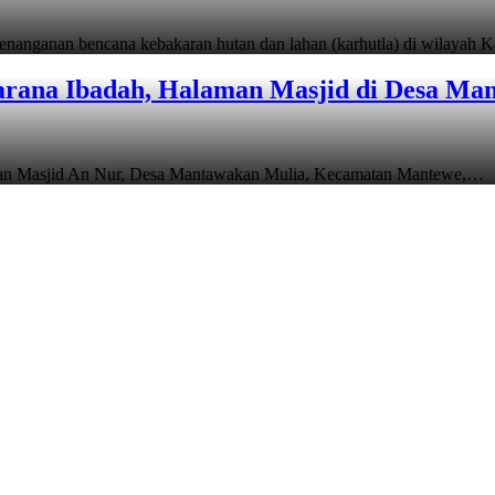
anganan bencana kebakaran hutan dan lahan (karhutla) di wilayah 
rana Ibadah, Halaman Masjid di Desa Man
man Masjid An Nur, Desa Mantawakan Mulia, Kecamatan Mantewe,…