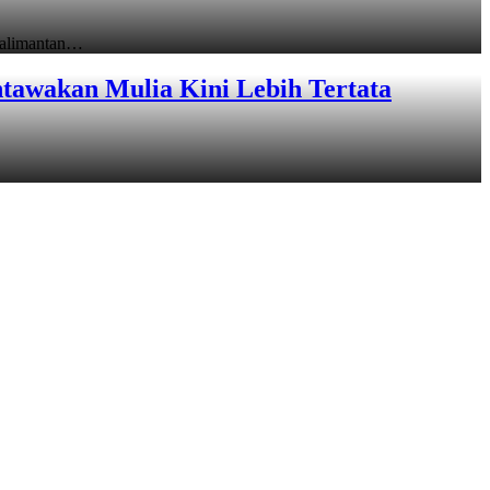
Kalimantan…
tawakan Mulia Kini Lebih Tertata