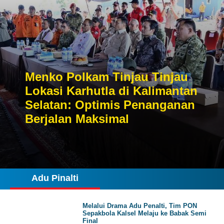
Menko Polkam Tinjau Tinjau
Lokasi Karhutla di Kalimantan
Selatan: Optimis Penanganan
Berjalan Maksimal
Adu Pinalti
Melalui Drama Adu Penalti, Tim PON
Sepakbola Kalsel Melaju ke Babak Semi
Final