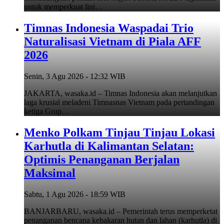
untuk memperkuat lini…
Timnas Indonesia Waspadai Trio
Naturalisasi Vietnam di Piala AFF
2026
Senin, 3 Agu 2026 - 12:32 WIB
JAKARTA, wasaka.id – Timnas Indonesia akan melanjutkan
laga krusial meladeni Timnasnas Vietnam pada pertandingan
ketiga Grup…
Menko Polkam Tinjau Tinjau Lokasi
Karhutla di Kalimantan Selatan:
Optimis Penanganan Berjalan
Maksimal
Sabtu, 1 Agu 2026 - 18:59 WIB
BANJARBARU, wasaka.id – Pemerintah terus memperketat
penanganan bencana kebakaran hutan dan lahan (karhutla) di