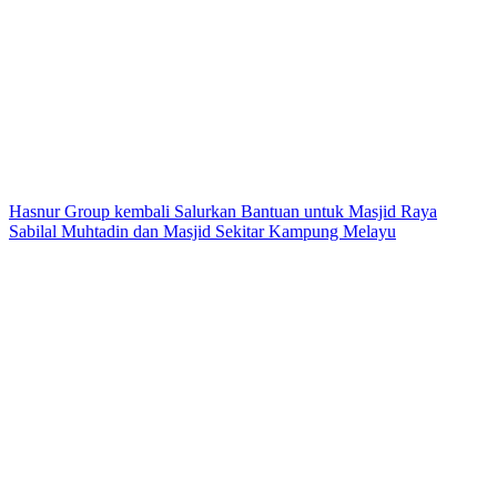
Hasnur Group kembali Salurkan Bantuan untuk Masjid Raya
Sabilal Muhtadin dan Masjid Sekitar Kampung Melayu