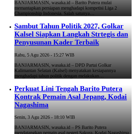
BANJARMASIN, wasaka.id – Barito Putera mulai
memantapkan persiapan menghadapi kompetisi Liga 2
Championship Indonesia. Salah satunya…
Sambut Tahun Politik 2027, Golkar
Kalsel Siapkan Langkah Strtegis dan
Penyusunan Kader Terbaik
Rabu, 5 Agu 2026 - 15:27 WIB
BANJARMASIN, wasaka.id – DPD Partai Golkar
Kalimantan Selatan (Kalsel) menyatakan kesiapannya
menghadapi tahun politik dengan melakukan…
Perkuat Lini Tengah Barito Putera
Kontrak Pemain Asal Jepang, Kodai
Nagashima
Senin, 3 Agu 2026 - 18:10 WIB
BANJARMASIN, wasaka.id – PS Barito Putera
mendatangkan pemain asal negeri Sakura, Kodai Nagashima