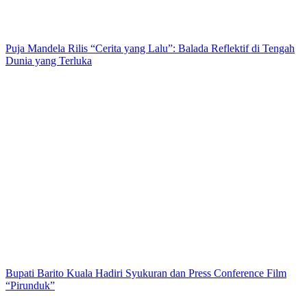
Puja Mandela Rilis “Cerita yang Lalu”: Balada Reflektif di Tengah
Dunia yang Terluka
Bupati Barito Kuala Hadiri Syukuran dan Press Conference Film
“Pirunduk”