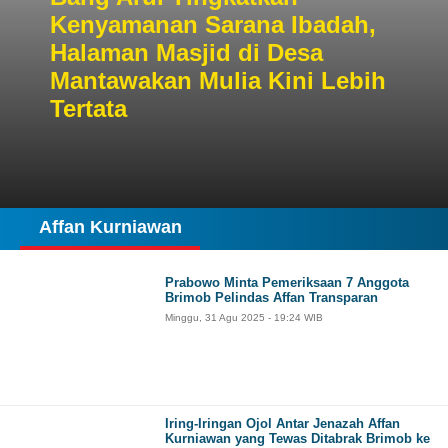
Kenyamanan Sarana Ibadah,
Halaman Masjid di Desa
Mantawakan Mulia Kini Lebih
Tertata
Affan Kurniawan
Prabowo Minta Pemeriksaan 7 Anggota
Brimob Pelindas Affan Transparan
Minggu, 31 Agu 2025 - 19:24 WIB
Iring-Iringan Ojol Antar Jenazah Affan
Kurniawan yang Tewas Ditabrak Brimob ke