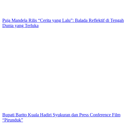
Puja Mandela Rilis “Cerita yang Lalu”: Balada Reflektif di Tengah
Dunia yang Terluka
Bupati Barito Kuala Hadiri Syukuran dan Press Conference Film
“Pirunduk”