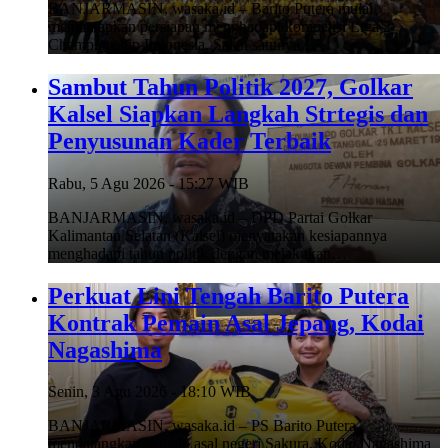
BANJARMASIN, wasaka.id – Barito Putera mulai
memantapkan persiapan menghadapi kompetisi Liga 2
Championship Indonesia. Salah satunya…
Sambut Tahun Politik 2027, Golkar
Kalsel Siapkan Langkah Strtegis dan
Penyusunan Kader Terbaik
Rabu, 5 Agu 2026 - 15:27 WIB
BANJARMASIN, wasaka.id – DPD Partai Golkar
Kalimantan Selatan (Kalsel) menyatakan kesiapannya
menghadapi tahun politik dengan melakukan…
Perkuat Lini Tengah Barito Putera
Kontrak Pemain Asal Jepang, Kodai
Nagashima
Senin, 3 Agu 2026 - 18:10 WIB
BANJARMASIN, wasaka.id – PS Barito Putera
mendatangkan pemain asal negeri Sakura, Kodai Nagashima