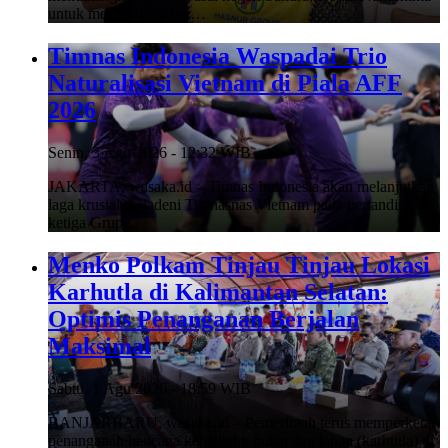
untuk memperkuat lini…
Timnas Indonesia Waspadai Trio
Naturalisasi Vietnam di Piala AFF
2026
Senin, 3 Agu 2026 - 12:32 WIB
JAKARTA, wasaka.id – Timnas Indonesia akan melanjutkan
laga krusial meladeni Timnasnas Vietnam pada pertandingan
ketiga Grup…
Menko Polkam Tinjau Tinjau Lokasi
Karhutla di Kalimantan Selatan:
Optimis Penanganan Berjalan
Maksimal
Sabtu, 1 Agu 2026 - 18:59 WIB
BANJARBARU, wasaka.id – Pemerintah terus memperketat
penanganan bencana kebakaran hutan dan lahan (karhutla) di