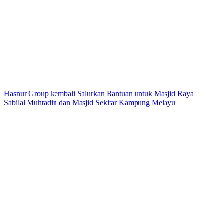
Hasnur Group kembali Salurkan Bantuan untuk Masjid Raya
Sabilal Muhtadin dan Masjid Sekitar Kampung Melayu