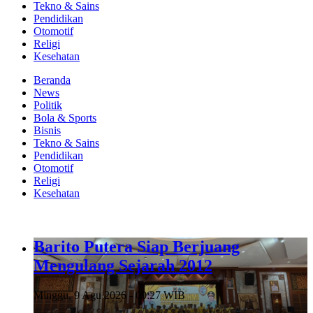
Tekno & Sains
Pendidikan
Otomotif
Religi
Kesehatan
Beranda
News
Politik
Bola & Sports
Bisnis
Tekno & Sains
Pendidikan
Otomotif
Religi
Kesehatan
Barito Putera Siap Berjuang
Mengulang Sejarah 2012
Minggu, 9 Agu 2026 - 00:27 WIB