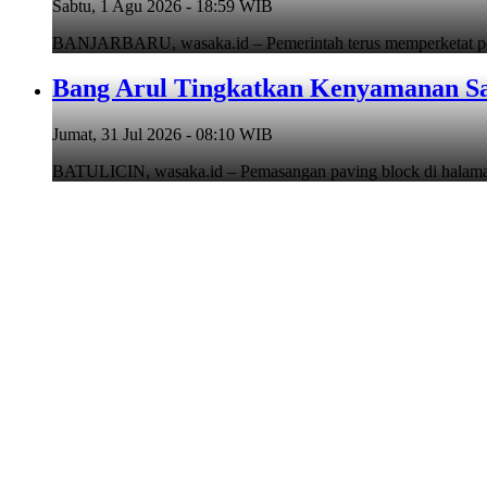
Sabtu, 1 Agu 2026 - 18:59 WIB
BANJARBARU, wasaka.id – Pemerintah terus memperketat pen
Bang Arul Tingkatkan Kenyamanan Sa
Jumat, 31 Jul 2026 - 08:10 WIB
BATULICIN, wasaka.id – Pemasangan paving block di hala