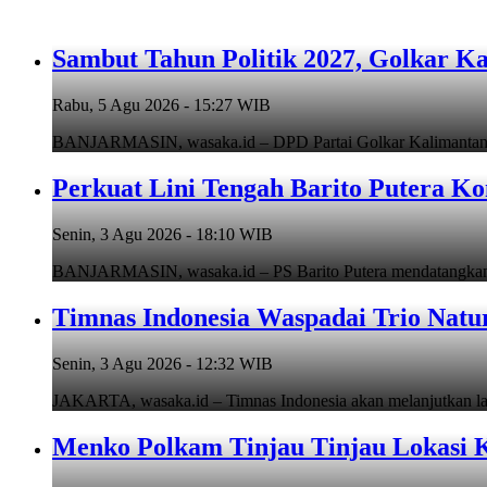
Sambut Tahun Politik 2027, Golkar Ka
Rabu, 5 Agu 2026 - 15:27 WIB
BANJARMASIN, wasaka.id – DPD Partai Golkar Kalimantan Se
Perkuat Lini Tengah Barito Putera K
Senin, 3 Agu 2026 - 18:10 WIB
BANJARMASIN, wasaka.id – PS Barito Putera mendatangkan p
Timnas Indonesia Waspadai Trio Natur
Senin, 3 Agu 2026 - 12:32 WIB
JAKARTA, wasaka.id – Timnas Indonesia akan melanjutkan la
Menko Polkam Tinjau Tinjau Lokasi K