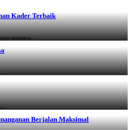
unan Kader Terbaik
 dengan melakukan…
ma
i…
up…
Penanganan Berjalan Maksimal