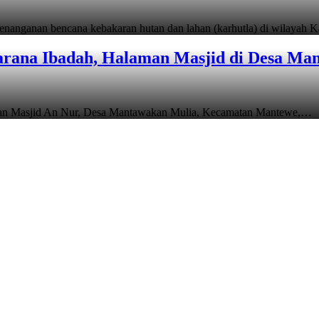
anganan bencana kebakaran hutan dan lahan (karhutla) di wilayah 
rana Ibadah, Halaman Masjid di Desa Man
man Masjid An Nur, Desa Mantawakan Mulia, Kecamatan Mantewe,…