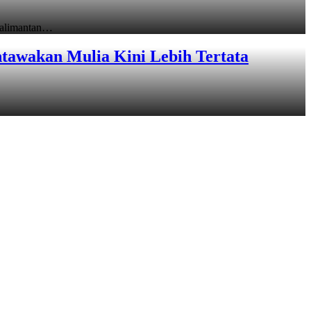
Kalimantan…
tawakan Mulia Kini Lebih Tertata