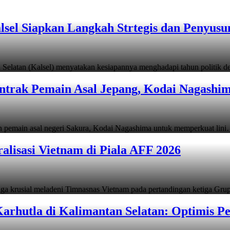
lsel Siapkan Langkah Strtegis dan Penyus
latan (Kalsel) menyatakan kesiapannya menghadapi tahun politik
ontrak Pemain Asal Jepang, Kodai Nagashi
emain asal negeri Sakura, Kodai Nagashima untuk memperkuat lin
alisasi Vietnam di Piala AFF 2026
ga krusial meladeni Timnasnas Vietnam pada pertandingan ketiga Gr
arhutla di Kalimantan Selatan: Optimis 