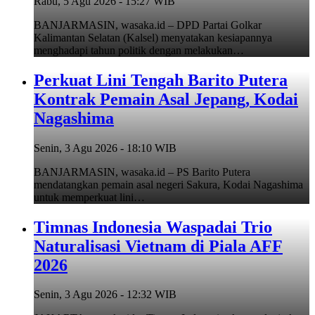
Rabu, 5 Agu 2026 - 15:27 WIB
BANJARMASIN, wasaka.id – DPD Partai Golkar
Kalimantan Selatan (Kalsel) menyatakan kesiapannya
menghadapi tahun politik dengan melakukan…
Perkuat Lini Tengah Barito Putera
Kontrak Pemain Asal Jepang, Kodai
Nagashima
Senin, 3 Agu 2026 - 18:10 WIB
BANJARMASIN, wasaka.id – PS Barito Putera
mendatangkan pemain asal negeri Sakura, Kodai Nagashima
untuk memperkuat lini…
Timnas Indonesia Waspadai Trio
Naturalisasi Vietnam di Piala AFF
2026
Senin, 3 Agu 2026 - 12:32 WIB