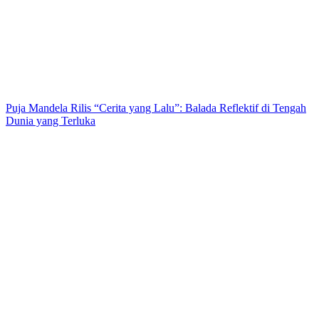
Puja Mandela Rilis “Cerita yang Lalu”: Balada Reflektif di Tengah
Dunia yang Terluka