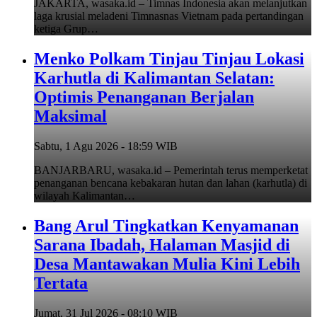
JAKARTA, wasaka.id – Timnas Indonesia akan melanjutkan
laga krusial meladeni Timnasnas Vietnam pada pertandingan
ketiga Grup…
Menko Polkam Tinjau Tinjau Lokasi
Karhutla di Kalimantan Selatan:
Optimis Penanganan Berjalan
Maksimal
Sabtu, 1 Agu 2026 - 18:59 WIB
BANJARBARU, wasaka.id – Pemerintah terus memperketat
penanganan bencana kebakaran hutan dan lahan (karhutla) di
wilayah Kalimantan…
Bang Arul Tingkatkan Kenyamanan
Sarana Ibadah, Halaman Masjid di
Desa Mantawakan Mulia Kini Lebih
Tertata
Jumat, 31 Jul 2026 - 08:10 WIB