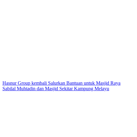
Hasnur Group kembali Salurkan Bantuan untuk Masjid Raya
Sabilal Muhtadin dan Masjid Sekitar Kampung Melayu