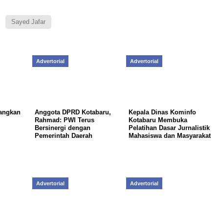
Sayed Jafar
Advertorial
Advertorial
angkan
Anggota DPRD Kotabaru,
Kepala Dinas Kominfo
Rahmad: PWI Terus
Kotabaru Membuka
Bersinergi dengan
Pelatihan Dasar Jurnalistik
Pemerintah Daerah
Mahasiswa dan Masyarakat
Advertorial
Advertorial