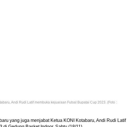
abaru, Andi Rudi Latif membuka kejuaraan Futsal Bupatai Cup 2023. (Foto :
baru yang juga menjabat Ketua KONI Kotabaru, Andi Rudi Latif
di Gedung Basket Indoor, Sabtu (18/11).