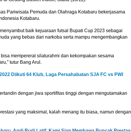
inas Pariwisata Pemuda dan Olahraga Kotabaru bekerjasama
ndonesia Kotabaru.
l menyambut baik kejuaraan futsal Bupati Cup 2023 sebagai
muda yang bebas dari narkoba serta mampu mengembangkan
kan bisa mempererat silaturahmi dan kekompakan sesama
u,” tutur Bang Arul.
2022 Diikuti 64 Klub, Laga Persahabatan SJA FC vs PWI
rtandin dengan jiwa sportifitas tinggi dengan mengutamakan
prestasi yang maksimal, kalah menang itu biasa, namun dengan
abaru, Andi Rudi Latif: Kami Siap Membawa Puncak Prestas