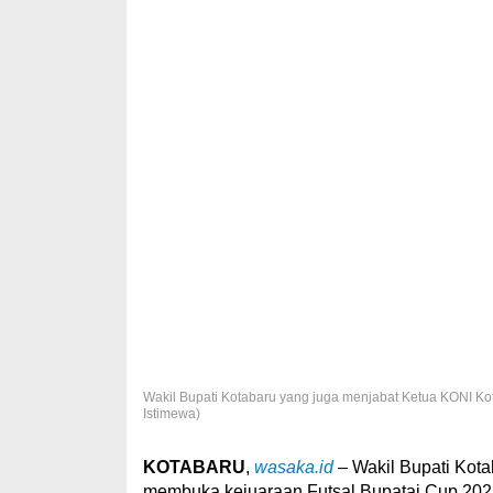
Wakil Bupati Kotabaru yang juga menjabat Ketua KONI Kot
Istimewa)
KOTABARU
,
wasaka.id
– Wakil Bupati Kota
membuka kejuaraan Futsal Bupatai Cup 2023 